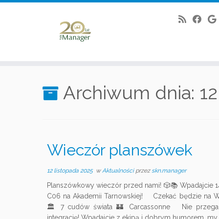
Skip
to
Archiwum dnia:
12
content
Wieczór planszówek
12 listopada 2025
w
Aktualności
przez
skn.manager
Planszówkowy wieczór przed nami! 🎲📚 Wpadajcie 14 
C06 na Akademii Tarnowskiej! Czekać będzie na Wa
🏛 7 cudów świata 🏰 Carcassonne Nie przegap
integrację! Wpadajcie z ekipą i dobrym humorem, my