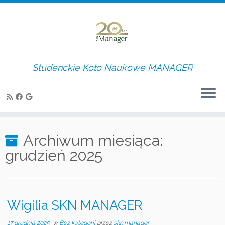
Studenckie Koło Naukowe MANAGER
Skip
to
Archiwum miesiąca:
content
grudzień 2025
Wigilia SKN MANAGER
17 grudnia 2025
w
Bez kategorii
przez
skn.manager