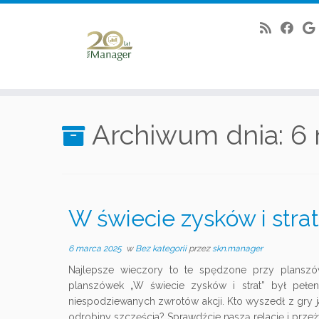
Skip
to
Archiwum dnia:
6 
content
W świecie zysków i strat
6 marca 2025
w
Bez kategorii
przez
skn.manager
Najlepsze wieczory to te spędzone przy plansz
planszówek „W świecie zysków i strat” był pełen 
niespodziewanych zwrotów akcji. Kto wyszedł z gry 
odrobiny szczęścia? Sprawdźcie naszą relację i przeż