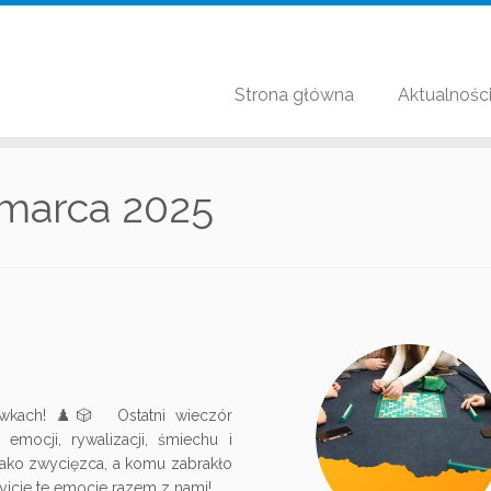
Strona główna
Aktualnośc
marca 2025
ówkach! ♟️🎲 Ostatni wieczór
emocji, rywalizacji, śmiechu i
jako zwycięzca, a komu zabrakło
yjcie te emocje razem z nami!