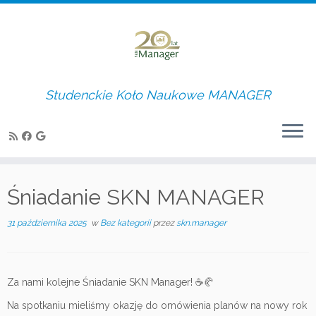
Studenckie Koło Naukowe MANAGER
Skip
to
Śniadanie SKN MANAGER
content
31 października 2025
w
Bez kategorii
przez
skn.manager
Za nami kolejne Śniadanie SKN Manager! ☕🥐
Na spotkaniu mieliśmy okazję do omówienia planów na nowy rok