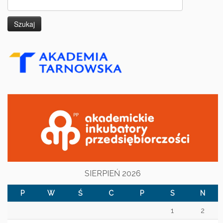
Szukaj:
SIERPIEŃ 2026
P
W
Ś
C
P
S
N
1
2