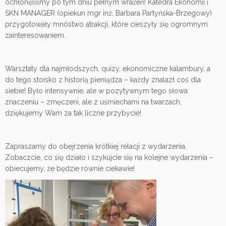
ochłonęliśmy po tym dniu pełnym wrażeń! Katedra Ekonomii i
SKN MANAGER (opiekun mgr inż. Barbara Partyńska-Brzegowy)
przygotowały mnóstwo atrakcji, które cieszyły się ogromnym
zainteresowaniem.
Warsztaty dla najmłodszych, quizy, ekonomiczne kalambury, a
do tego stoisko z historią pieniądza – każdy znalazł coś dla
siebie! Było intensywnie, ale w pozytywnym tego słowa
znaczeniu – zmęczeni, ale z uśmiechami na twarzach,
dziękujemy Wam za tak liczne przybycie!
Zapraszamy do obejrzenia krótkiej relacji z wydarzenia.
Zobaczcie, co się działo i szykujcie się na kolejne wydarzenia –
obiecujemy, że będzie równie ciekawie!