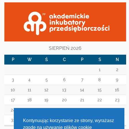
SIERPIEŃ 2026
P
W
Ś
C
P
S
N
1
2
3
4
5
6
7
8
9
10
11
12
13
14
15
16
17
18
19
20
21
22
23
24
25
26
27
28
29
30
31
Kontynuując korzystanie ze strony, wyrażasz
zgodę na używanie plików cookie