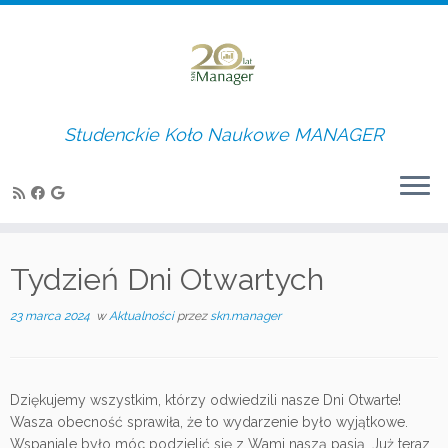
Studenckie Koło Naukowe MANAGER
Skip
to
Tydzień Dni Otwartych
content
23 marca 2024
w
Aktualności
przez
skn.manager
Dziękujemy wszystkim, którzy odwiedzili nasze Dni Otwarte!
Wasza obecność sprawiła, że to wydarzenie było wyjątkowe.
Wspaniale było móc podzielić się z Wami naszą pasją. Już teraz